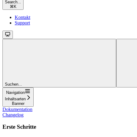
Search...
⌘
K
Kontakt
Support
Suchen...
Navigation
Inhaltsarten
Banner
Dokumentation
Changelog
Erste Schritte