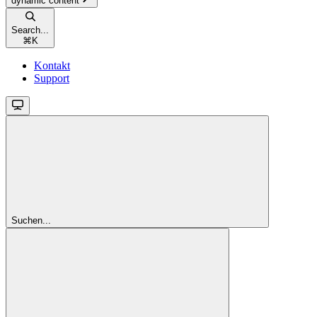
dynamic content
Search...
⌘
K
Kontakt
Support
Suchen...