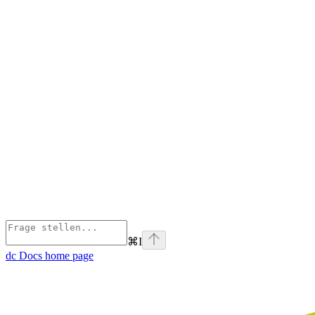
⌘
I
dc Docs
home page