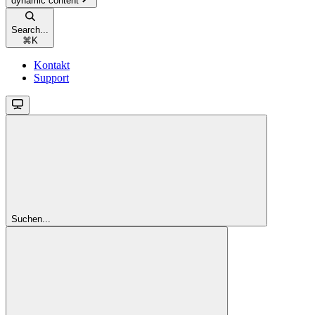
dynamic content
Search...
⌘
K
Kontakt
Support
Suchen...