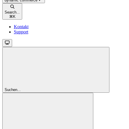
dynamic commerce
Search...
⌘
K
Kontakt
Support
Suchen...