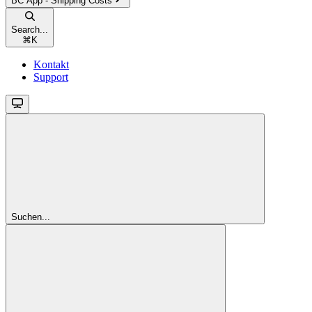
BC App - Shipping Costs
Search...
⌘
K
Kontakt
Support
Suchen...