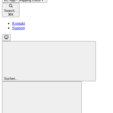
BC App - Shipping Costs
Search...
⌘
K
Kontakt
Support
Suchen...