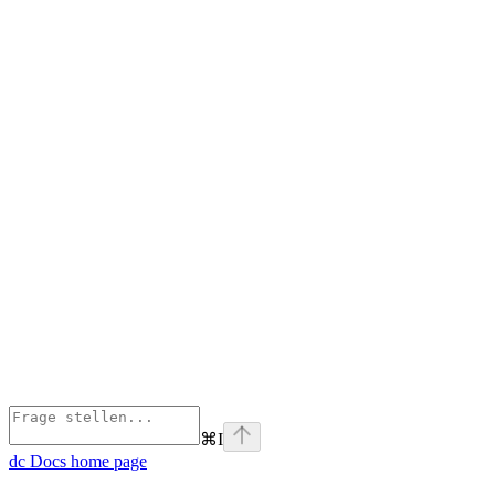
⌘
I
dc Docs
home page